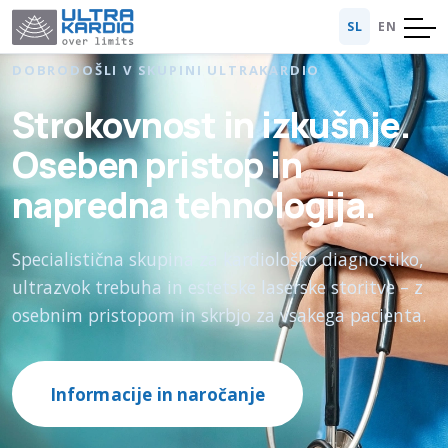
SL
EN
DOBRODOŠLI V SKUPINI ULTRAKARDIO
Strokovnost in izkušnje.
Oseben pristop in
napredna tehnologija.
Specialistična skupina za kardiološko diagnostiko,
ultrazvok trebuha in estetske laserske storitve – z
osebnim pristopom in skrbjo za vsakega pacienta.
Informacije in naročanje