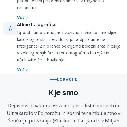
pridobljenimi pri preiskavah srca z magnetno
resonanco.
Več
AI kardiziografija
Uporabljamo varno, neinvazivno in visoko zanesljivo
kardiziografsko metodo, ki jo podpira umetna
inteligenca. Z njo lahko odkrijemo bolezni srca in ožilja
v zelo zgodnjih fazah ter omogočimo hitrejše in
učinkovitejše zdravljenje.
Več
LOKACIJE
Kje smo
Dejavnost izvajamo v svojih specialističnih centrih
Ultrakardio v Portorožu in Kozini ter ambulantno v
Šenčurju pri Kranju (Klinika dr. Fabjan) in v Miljah