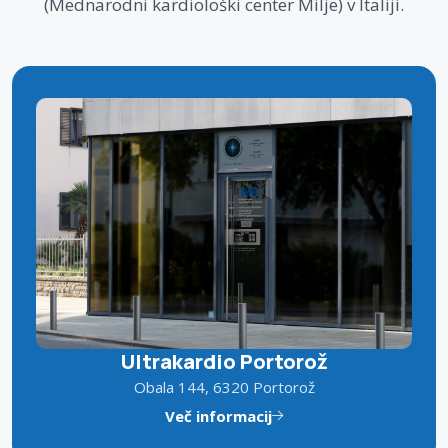
(Mednarodni kardiološki center Milje) v Italiji.
Ultrakardio Portorož
Obala 144, 6320 Portorož
Več informacij